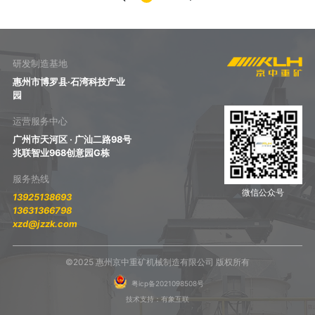
研发制造基地
惠州市博罗县·石湾科技产业
园
运营服务中心
广州市天河区 · 广汕二路98号
兆联智业968创意园G栋
服务热线
微信公众号
13925138693
13631366798
xzd@jzzk.com
©2025 惠州京中重矿机械制造有限公司 版权所有
粤icp备2021098508号
技术支持：有象互联