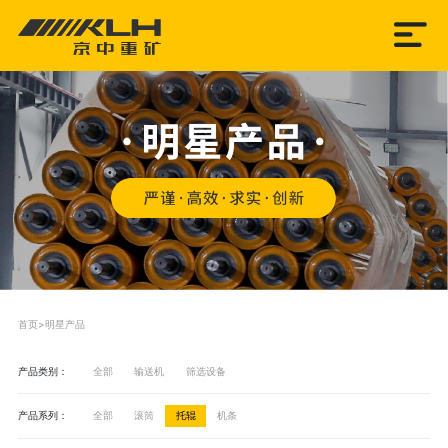
首页
>
明星产品
产品类别：
全部
输送机
筛选设备
产品系列：
全部
滚筒
托辊
机条