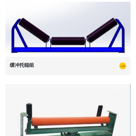
缓冲托辊组